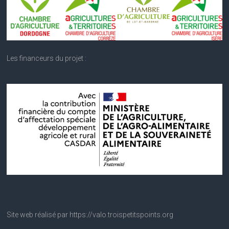
Les financeurs du projet :
Site web réalisé par https://valo.troispetitspoints.org