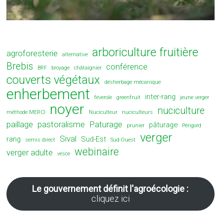
arboriculture fruitière
agroforesterie
alternative
Brebis
conférence
BRF
broyage
châtaignier
couverts végétaux
désherbage mécanique
enherbement
inter-rang
féverole
greenfruit
jeune verger
noyer
nuciculture
méthode MERCI
Nuciculteur
nuciculteurs
paillage
pastoralisme
Paturage
pâturage
prunier
Périgord
verger
Sival
rang
Sud-Est
semis direct
Sud-Ouest
webinaire
verger adulte
vesce
Le gouvernement définit l'agroécologie :
cliquez ici