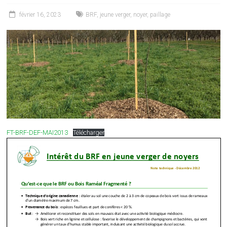
février 16, 2023
BRF
,
jeune verger
,
noyer
,
paillage
FT-BRF-DEF-MAI2013
Télécharger