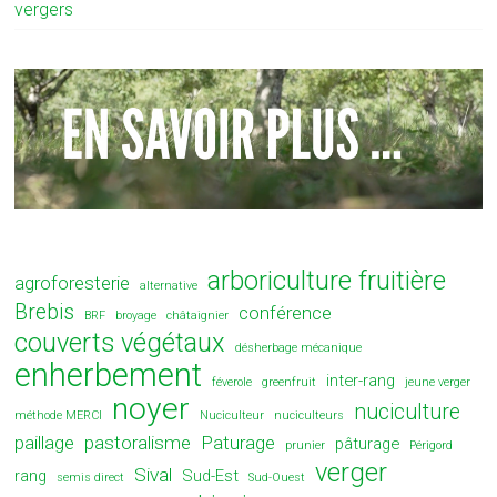
vergers
arboriculture fruitière
agroforesterie
alternative
Brebis
conférence
BRF
broyage
châtaignier
couverts végétaux
désherbage mécanique
enherbement
inter-rang
féverole
greenfruit
jeune verger
noyer
nuciculture
méthode MERCI
Nuciculteur
nuciculteurs
paillage
pastoralisme
Paturage
pâturage
prunier
Périgord
verger
Sival
rang
Sud-Est
semis direct
Sud-Ouest