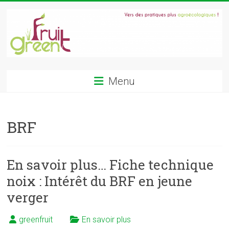
Skip
to
content
GREENFRUIT
Menu
Gestion
raisonnée
de
BRF
l'enherbement
en
verger
En savoir plus… Fiche technique
fruitier
:
noix : Intérêt du BRF en jeune
couverts
verger
végétaux,
paturages,
greenfruit
En savoir plus
agroforesterie