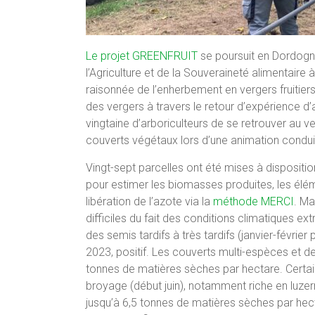
Le projet GREENFRUIT
se poursuit en Dordogne 
l’Agriculture et de la Souveraineté alimentaire 
raisonnée de l’enherbement en vergers fruitiers
des vergers à travers le retour d’expérience d
vingtaine d’arboriculteurs de se retrouver au v
couverts végétaux lors d’une animation condu
Vingt-sept parcelles ont été mises à dispositi
pour estimer les biomasses produites, les élém
libération de l’azote via la
méthode MERCI
. Ma
difficiles du fait des conditions climatiques
des semis tardifs à très tardifs (janvier-févrie
2023, positif. Les couverts multi-espèces et d
tonnes de matières sèches par hectare. Certa
broyage (début juin), notamment riche en luze
jusqu’à 6,5 tonnes de matières sèches par hec