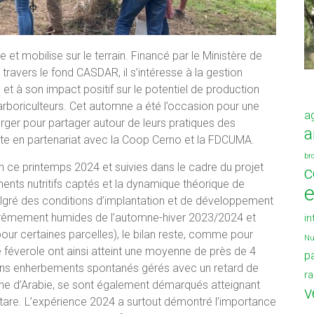
et mobilise sur le terrain. Financé par le Ministère de
à travers le fond CASDAR, il s’intéresse à la gestion
 et à son impact positif sur le potentiel de production
’arboriculteurs. Cet automne a été l’occasion pour une
a
erger pour partager autour de leurs pratiques des
a
ite en partenariat avec la Coop Cerno et la FDCUMA.
br
on ce printemps 2024 et suivies dans le cadre du projet
c
ents nutritifs captés et la dynamique théorique de
lgré des conditions d’implantation et de développement
 extrêmement humides de l’automne-hiver 2023/2024 et
in
r pour certaines parcelles), le bilan reste, comme pour
Nu
e féverole ont ainsi atteint une moyenne de près de 4
p
ins enherbements spontanés gérés avec un retard de
r
rne d’Arabie, se sont également démarqués atteignant
v
tare. L’expérience 2024 a surtout démontré l’importance