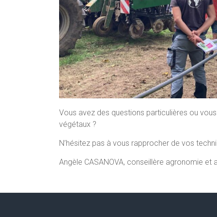
Vous avez des questions particulières ou vous
végétaux ?
N’hésitez pas à vous rapprocher de vos tech
Angèle CASANOVA, conseillère agronomie et ar