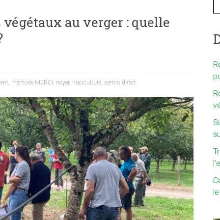
s végétaux au verger : quelle
?
D
R
p
ent
,
méthode MERCI
,
noyer
,
nuciculture
,
semis direct
R
vé
S
su
T
l
C
le