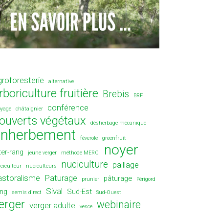
groforesterie
alternative
rboriculture fruitière
Brebis
BRF
conférence
oyage
châtaignier
ouverts végétaux
désherbage mécanique
enherbement
féverole
greenfruit
noyer
ter-rang
jeune verger
méthode MERCI
nuciculture
paillage
ciculteur
nuciculteurs
astoralisme
Paturage
pâturage
prunier
Périgord
Sival
ang
Sud-Est
semis direct
Sud-Ouest
erger
webinaire
verger adulte
vesce