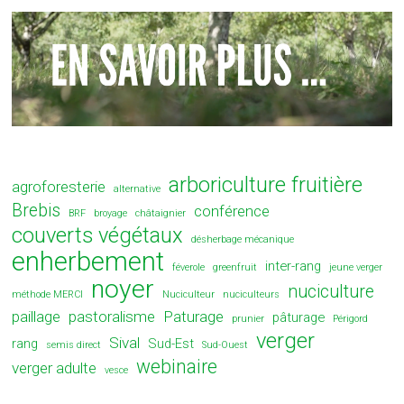
arboriculture fruitière
agroforesterie
alternative
Brebis
conférence
BRF
broyage
châtaignier
couverts végétaux
désherbage mécanique
enherbement
inter-rang
féverole
greenfruit
jeune verger
noyer
nuciculture
méthode MERCI
Nuciculteur
nuciculteurs
paillage
pastoralisme
Paturage
pâturage
prunier
Périgord
verger
Sival
rang
Sud-Est
semis direct
Sud-Ouest
webinaire
verger adulte
vesce