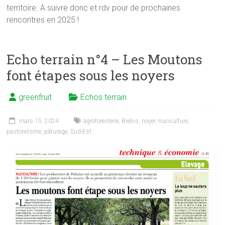
territoire. A suivre donc et rdv pour de prochaines
rencontres en 2025 !
Echo terrain n°4 – Les Moutons
font étapes sous les noyers
greenfruit
Echos terrain
mars 15, 2024
agroforesterie
,
Brebis
,
noyer
,
nuciculture
,
pastoralisme
,
pâturage
,
Sud-Est