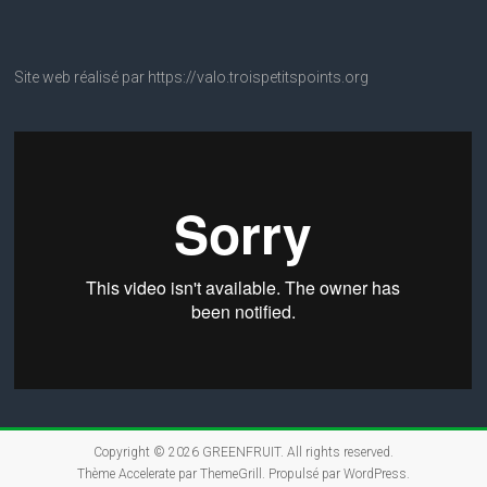
Site web réalisé par https://valo.troispetitspoints.org
Copyright © 2026
GREENFRUIT
. All rights reserved.
Thème
Accelerate
par ThemeGrill. Propulsé par
WordPress
.