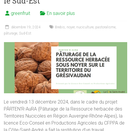
le Sud-Est
greenfruit
En savoir plus
décembre 19, 2024
Brebis
,
noyer
,
nuciculture
,
pastoralisme
,
pâturage
,
Sud-Est
Le vendredi 13 décembre 2024, dans le cadre du projet
PÂRTEN’R-AuRA (Pâturage de la Ressource herbacée des
Territoires Nucicoles en Région Auvergne-Rhône-Alpes), la
licence Eco-Conseil en Productions Agricoles du CFPPA de
la Côte-Saint-André a fait la restitution d’un travail