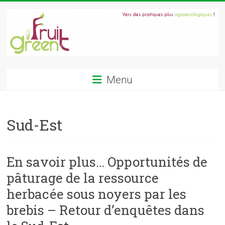
Skip
to
content
GREENFRUIT
Menu
Gestion
raisonnée
de
Sud-Est
l'enherbement
en
verger
En savoir plus… Opportunités de
fruitier
:
pâturage de la ressource
couverts
herbacée sous noyers par les
végétaux,
brebis – Retour d’enquêtes dans
paturages,
agroforesterie