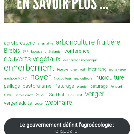
arboriculture fruitière
agroforesterie
alternative
Brebis
conférence
BRF
broyage
châtaignier
couverts végétaux
désherbage mécanique
enherbement
inter-rang
féverole
greenfruit
jeune verger
noyer
nuciculture
méthode MERCI
Nuciculteur
nuciculteurs
paillage
pastoralisme
Paturage
pâturage
prunier
Périgord
verger
Sival
rang
Sud-Est
semis direct
Sud-Ouest
webinaire
verger adulte
vesce
Le gouvernement définit l'agroécologie :
cliquez ici