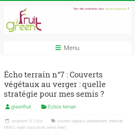
Skip
to
content
GREENFRUIT
Menu
Gestion
raisonnée
de
Écho terrain n°7 : Couverts
l'enherbement
végétaux au verger : quelle
en
verger
stratégie pour mes semis ?
fruitier
:
greenfruit
Echos terrain
couverts
végétaux,
novembre 15, 2024
couverts végétaux
,
enherbement
,
méthode
paturages,
MERCI
,
noyer
,
nuciculture
,
semis direct
agroforesterie